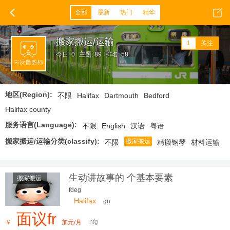
全部
最新
热门
精华
搬家搬运/运输
1
关注
今日: 0
主题: 89
排名: 58
地区(Region):
不限
Halifax
Dartmouth
Bedford
Halifax county
服务语言(Language):
不限
English
汉语
粤语
搬家搬运/运输分类(classify):
搬家搬运
不限
精搬钢琴
材料运输
生动讲故事的 个基本要素
搬家搬运
fdeg
Halifax
gn
面议fr
nfg
￥
加元/月