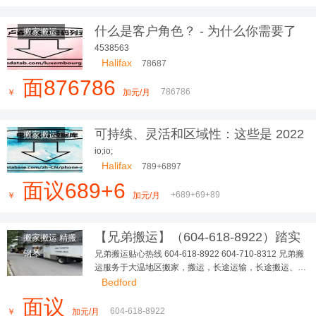
什么是客户角色？ - 为什么你需要了
搬家搬运
解你的
4538563
Halifax
78687
面876786
786786
￥
加元/月
可持续、灵活和区域性：这些是 2022
搬家搬运
年最美的室内设计趋势
io;io;
Halifax
789+6897
面议689+6
+689+69+89
￥
加元/月
【兄弟搬运】（604-618-8922）踏实
搬家搬运 精搬
可靠，大小搬家，长短途...
钢琴
兄弟搬运贴心热线 604-618-8922 604-710-8312 兄弟搬
运服务于大温地区搬家，搬运，长途运输，长途搬运、精
搬钢琴、垃圾清理、各种疑难搬运 多年，政府注册，有完
Bedford
善的商业保险 让客户、员工更踏实、无后顾之忧！ 本公
面议
司有多台厢式货车，我们本着以德为本，以信为先，让您
604-618-8922
￥
加元/月