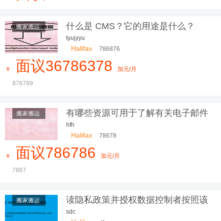
更放心，我们服务更贴心
什么是 CMS？它的用途是什么？
搬家搬运
tyujyyu
Halifax
786876
面议36786378
￥
加元/月
876789
有哪些资源可用于了解有关电子邮件
搬家搬运
营销的更多信息？
hfh
Halifax
78678
面议786786
￥
加元/月
7867
读隐私政策并授权数据控制者按照该
搬家搬运
隐私政
sdc