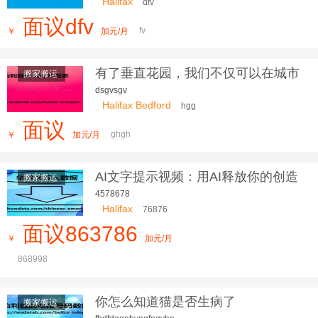
Halifax
dfv
面议dfv
fv
￥
加元/月
有了垂直花园，我们不仅可以在城市
搬家搬运
中
dsgvsgv
Halifax Bedford
hgg
面议
ghgh
￥
加元/月
AI文字提示视频：用AI释放你的创造
搬家搬运
力
4578678
Halifax
76876
面议863786
￥
加元/月
868998
你怎么知道猫是否生病了
搬家搬运