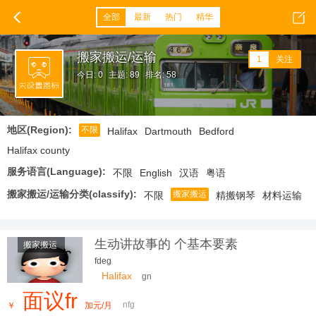
全部
最新
热门
精华
搬家搬运/运输
1
关注
今日: 0
主题: 89
排名: 58
地区(Region):
不限
Halifax
Dartmouth
Bedford
Halifax county
服务语言(Language):
不限
English
汉语
粤语
搬家搬运/运输分类(classify):
搬家搬运
不限
精搬钢琴
材料运输
生动讲故事的 个基本要素
搬家搬运
fdeg
Halifax
gn
面议fr
nfg
￥
加元/月