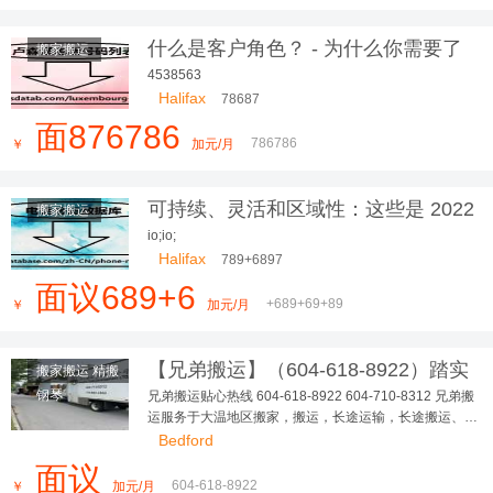
什么是客户角色？ - 为什么你需要了
搬家搬运
解你的
4538563
Halifax
78687
面876786
786786
￥
加元/月
可持续、灵活和区域性：这些是 2022
搬家搬运
年最美的室内设计趋势
io;io;
Halifax
789+6897
面议689+6
+689+69+89
￥
加元/月
【兄弟搬运】（604-618-8922）踏实
搬家搬运 精搬
可靠，大小搬家，长短途...
钢琴
兄弟搬运贴心热线 604-618-8922 604-710-8312 兄弟搬
运服务于大温地区搬家，搬运，长途运输，长途搬运、精
搬钢琴、垃圾清理、各种疑难搬运 多年，政府注册，有完
Bedford
善的商业保险 让客户、员工更踏实、无后顾之忧！ 本公
面议
司有多台厢式货车，我们本着以德为本，以信为先，让您
604-618-8922
￥
加元/月