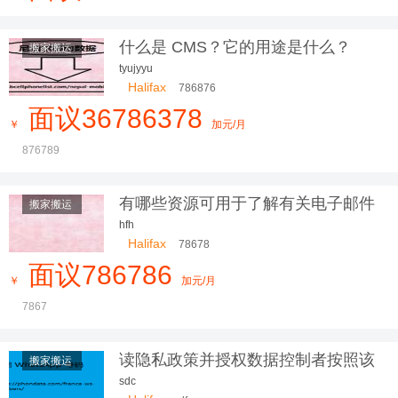
更放心，我们服务更贴心
什么是 CMS？它的用途是什么？
搬家搬运
tyujyyu
Halifax
786876
面议36786378
￥
加元/月
876789
有哪些资源可用于了解有关电子邮件
搬家搬运
营销的更多信息？
hfh
Halifax
78678
面议786786
￥
加元/月
7867
读隐私政策并授权数据控制者按照该
搬家搬运
隐私政
sdc