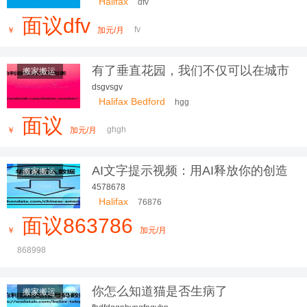
Halifax
dfv
面议dfv
fv
￥
加元/月
有了垂直花园，我们不仅可以在城市
搬家搬运
中
dsgvsgv
Halifax Bedford
hgg
面议
ghgh
￥
加元/月
AI文字提示视频：用AI释放你的创造
搬家搬运
力
4578678
Halifax
76876
面议863786
￥
加元/月
868998
你怎么知道猫是否生病了
搬家搬运