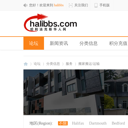
您好！欢迎来到
halibbs
关注我们
手机版
论坛
新闻资讯
分类信息
积分充值
论坛
分类信息
服务
搬家搬运/运输
hal
»
›
›
›
地区(Region):
不限
Halifax
Dartmouth
Bedford