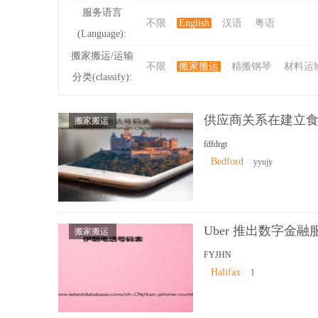
服务语言
不限
English
汉语
粤语
(Language):
ibb
搬家搬运/运输
不限
搬家搬运
精搬钢琴
材料运
分类(classify):
供应商关系在建立
搬家搬运
fdfdrgt
Bedford
yyujy
s
Uber 推出数字金融服务
搬家搬运
FYJHN
Halifax
1