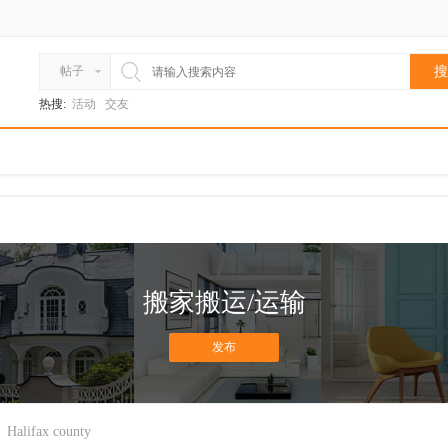
帖子
搜
热搜:
活动
交友
搬家搬运/运输
发布
Halifax county