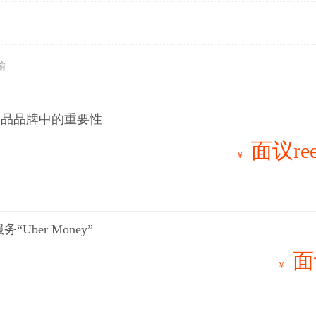
输
食品品牌中的重要性
面议ree
￥
“Uber Money”
面
￥