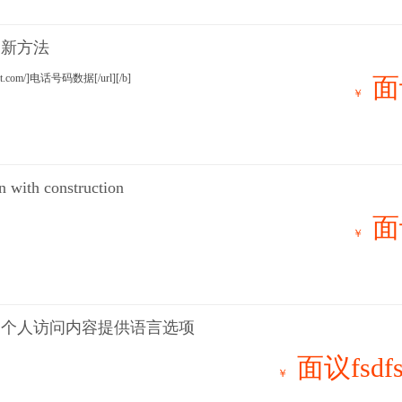
种新方法
nelist.com/]电话号码数据[/url][/b]
面
￥
n with construction
面
￥
的个人访问内容提供语言选项
面议fsdfs
￥