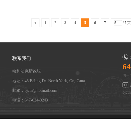
1
2
3
4
5
6
7
/ 7 页
联系我们
64
哈利法克斯论坛
周一至
地址：46 Ealing Dr. North York, On, Cana
邮箱：bjctn@hotmail.com
bjct
电话：647-624-9243
Powered by
Discuz!
X3.4
Copyright © 2001-2021, Tencent Cloud.