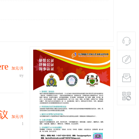
re
加元/月
try
议
加元/月
1