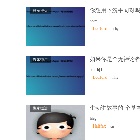
你想用下洗手间对
搬家搬运
n vm
Bedford
dchytcj
如果你是个无神论
搬家搬运
bh mhj.l
Bedford
mhk
生动讲故事的 个基
搬家搬运
fdeg
Halifax
gn