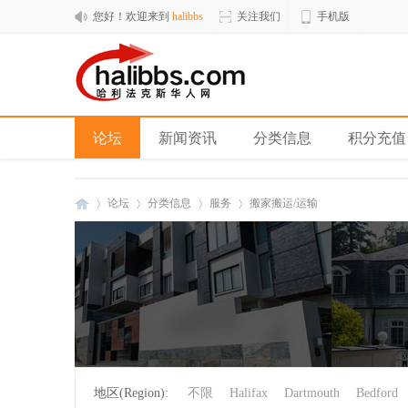
您好！欢迎来到
halibbs
关注我们
手机版
论坛
新闻资讯
分类信息
积分充值
论坛
分类信息
服务
搬家搬运/运输
hal
»
›
›
›
地区(Region):
不限
Halifax
Dartmouth
Bedford