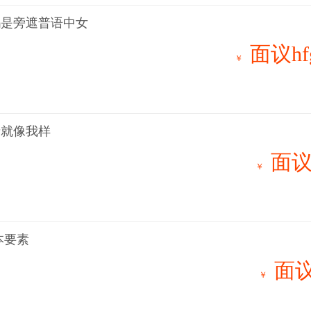
吗是旁遮普语中女
面议hf
￥
者就像我样
面议
￥
本要素
面议
￥