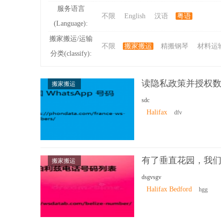
服务语言
不限
English
汉语
粤语
(Language):
ibb
搬家搬运/运输
不限
搬家搬运
精搬钢琴
材料运
分类(classify):
读隐私政策并授权
搬家搬运
sdc
Halifax
dfv
s
有了垂直花园，我
搬家搬运
dsgvsgv
Halifax Bedford
hgg