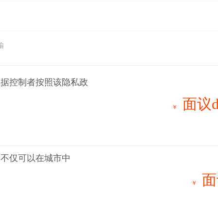
输
数据控制者按照该隐私政
面议d
￥
们不仅可以在城市中
面
￥