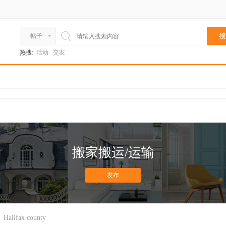
帖子
搜
热搜:
活动
交友
搬家搬运/运输
发布
Halifax county