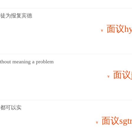
教徒为报复宾德
面议hy
￥
without meaning a problem
面议j
￥
切都可以实
面议sgtr
￥