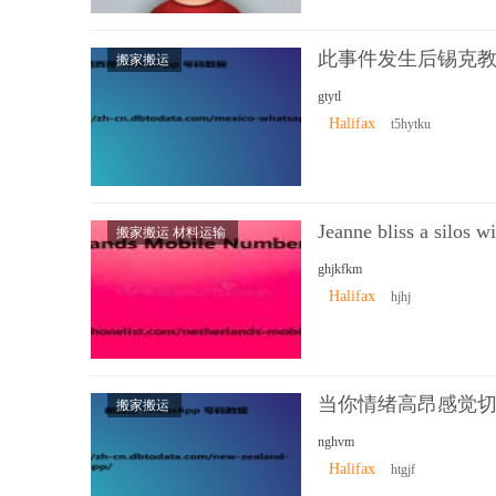
此事件发生后锡克
搬家搬运
gtytl
Halifax
t5hytku
Jeanne bliss a silos 
搬家搬运 材料运输
ghjkfkm
Halifax
hjhj
当你情绪高昂感觉
搬家搬运
nghvm
Halifax
htgjf