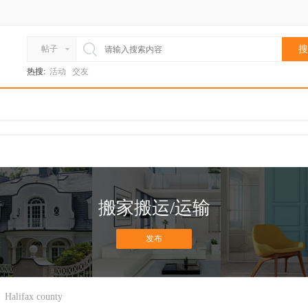
帖子
搜
热搜:
活动
交友
搬家搬运/运输
发布
Halifax county