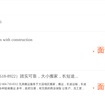
输
n with construction
面
￥
618-8922）踏实可靠，大小搬家，长短途...
8922 604-710-8312 兄弟搬运服务于大温地区搬家，搬运，长途运输，长途
面
￥
各种疑难搬运 多年，政府注册，有完善的商业保险 让客户、员工更踏
多台厢式货车，我们本着以德为本，以信为先，让您更放心，我们服务