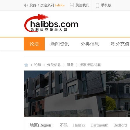
您好！欢迎来到
halibbs
关注我们
手机版
论坛
新闻资讯
分类信息
积分充值
论坛
分类信息
服务
搬家搬运/运输
hal
»
›
›
›
地区(Region):
不限
Halifax
Dartmouth
Bedford