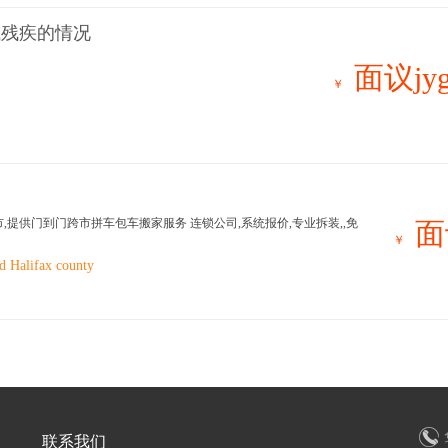
或残疾的情况
面议jyg
￥
市,提供门到门跨市拼车包车搬家服务 连锁公司,系统报价,专业拆装,,免
面
￥
d Halifax county
联系我们