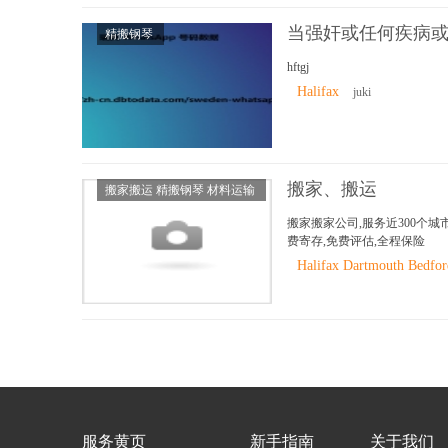
当强奸或任何疾病
精搬钢琴
hftgj
Halifax
juki
搬家、搬运
搬家搬运 精搬钢琴 材料运输
搬家搬家公司,服务近300个城
费寄存,免费评估,全程保险
Halifax Dartmouth Bedfor
服务黄页
新手指南
关于我们