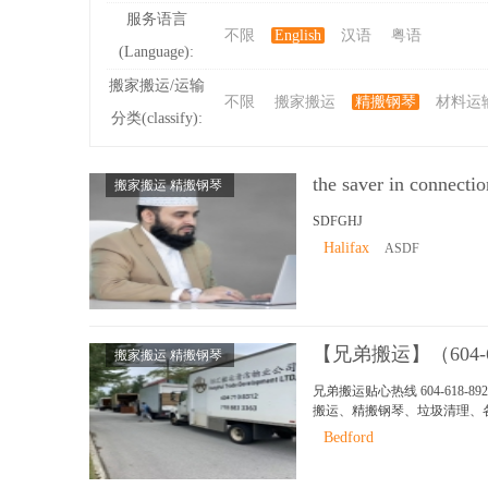
服务语言
不限
English
汉语
粤语
(Language):
ibb
搬家搬运/运输
不限
搬家搬运
精搬钢琴
材料运
分类(classify):
the saver in connectio
搬家搬运 精搬钢琴
SDFGHJ
Halifax
ASDF
s
【兄弟搬运】（604-
搬家搬运 精搬钢琴
兄弟搬运贴心热线 604-618-
搬运、精搬钢琴、垃圾清理、
实、无后顾之忧！ 本公司有
Bedford
更贴心