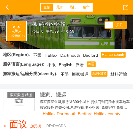
全部
最新
热门
精华
搬家搬运/运输
1
关注
今日: 0
主题: 89
排名: 58
地区(Region):
Halifax county
不限
Halifax
Dartmouth
Bedford
服务语言(Language):
粤语
不限
English
汉语
搬家搬运/运输分类(classify):
精搬钢琴
不限
搬家搬运
材料运输
搬家、搬运
搬家搬运 精搬
钢琴 材料运
搬家搬家公司,服务近300个城市,提供门到门跨市拼车包车
搬家服务 连锁公司,系统报价,专业拆装,,免费寄存,免费评
输
估,全程保险
Halifax Dartmouth Bedford Halifax county
面议
DFADAGDA
￥
加元/月