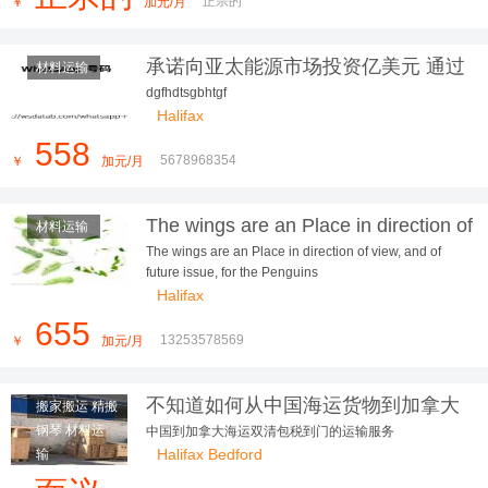
正宗的
￥
加元/月
承诺向亚太能源市场投资亿美元 通过
材料运输
玛丽莎·希金斯
dgfhdtsgbhtgf
Halifax
558
5678968354
￥
加元/月
The wings are an Place in direction of
材料运输
view, and of future issue, for the P...
The wings are an Place in direction of view, and of
future issue, for the Penguins
Halifax
655
13253578569
￥
加元/月
不知道如何从中国海运货物到加拿大
搬家搬运 精搬
朋友们看过来
钢琴 材料运
中国到加拿大海运双清包税到门的运输服务
Halifax Bedford
输