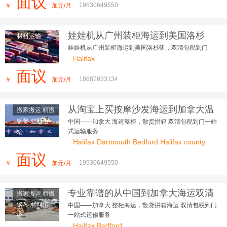
面议
19530649550
￥
加元/月
娃娃机从广州装柜海运到美国洛杉
材料运输
矶，双清包税到门
娃娃机从广州装柜海运到美国洛杉矶，双清包税到门
Halifax
面议
18687833134
￥
加元/月
从淘宝上买按摩沙发海运到加拿大温
搬家搬运 精搬
哥华好用到朋友追着问
钢琴 材料运
中国——加拿大 海运整柜，散货拼箱 双清包税到门一站
式运输服务
输
Halifax Dartmouth Bedford Halifax county
面议
19530649550
￥
加元/月
专业靠谱的从中国到加拿大海运双清
搬家搬运 精搬
包税到门的运输服务
钢琴 材料运
中国——加拿大 整柜海运，散货拼箱海运 双清包税到门
一站式运输服务
输
Halifax Bedford