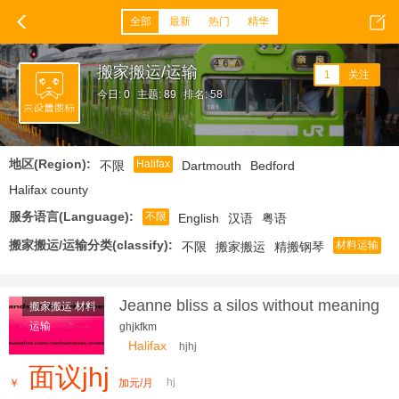
全部
最新
热门
精华
搬家搬运/运输
1
关注
今日: 0
主题: 89
排名: 58
地区(Region):
Halifax
不限
Dartmouth
Bedford
Halifax county
服务语言(Language):
不限
English
汉语
粤语
搬家搬运/运输分类(classify):
材料运输
不限
搬家搬运
精搬钢琴
Jeanne bliss a silos without meaning
搬家搬运 材料
a problem
运输
ghjkfkm
Halifax
hjhj
面议jhj
hj
￥
加元/月