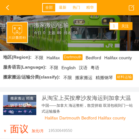
全部
最新
热门
精华
搬家搬运/运输
1
关注
今日: 0
主题: 89
排名: 58
地区(Region):
Dartmouth
不限
Halifax
Bedford
Halifax county
服务语言(Language):
不限
English
汉语
粤语
搬家搬运/运输分类(classify):
材料运输
不限
搬家搬运
精搬钢琴
从淘宝上买按摩沙发海运到加拿大温
搬家搬运 精搬
哥华好用到朋友追着问
钢琴 材料运
中国——加拿大 海运整柜，散货拼箱 双清包税到门一站
式运输服务
输
Halifax Dartmouth Bedford Halifax county
面议
19530649550
￥
加元/月