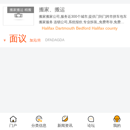
搬家、搬运
搬家搬运 精搬
钢琴 材料运
搬家搬家公司,服务近300个城市,提供门到门跨市拼车包车
搬家服务 连锁公司,系统报价,专业拆装,,免费寄存,免费评
输
估,全程保险
Halifax Dartmouth Bedford Halifax county
面议
DFADAGDA
￥
加元/月
门户
分类信息
新闻资讯
论坛
我的