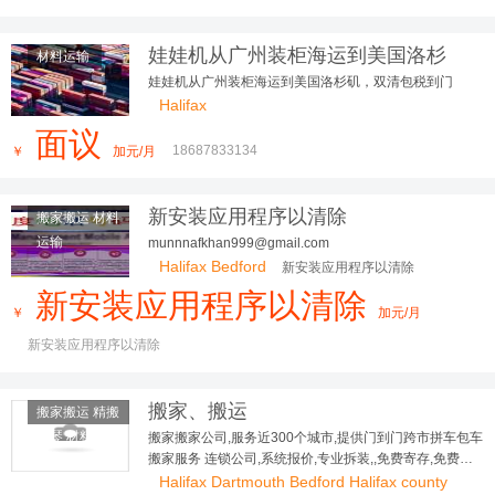
娃娃机从广州装柜海运到美国洛杉
材料运输
矶，双清包税到门
娃娃机从广州装柜海运到美国洛杉矶，双清包税到门
Halifax
面议
18687833134
￥
加元/月
新安装应用程序以清除
搬家搬运 材料
运输
munnnafkhan999@gmail.com
Halifax Bedford
新安装应用程序以清除
新安装应用程序以清除
￥
加元/月
新安装应用程序以清除
搬家、搬运
搬家搬运 精搬
钢琴 材料运
搬家搬家公司,服务近300个城市,提供门到门跨市拼车包车
搬家服务 连锁公司,系统报价,专业拆装,,免费寄存,免费评
输
估,全程保险
Halifax Dartmouth Bedford Halifax county