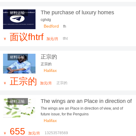
The purchase of luxury homes
材料运输
'hands-on' reaches 70% of
cghdg
transactions in London
Bedford
fh
面议fhtrf
tfht
￥
加元/月
正宗的
材料运输
正宗的
Halifax
正宗的
正宗的
￥
加元/月
The wings are an Place in direction of
材料运输
view, and of future issue, for the P...
The wings are an Place in direction of view, and of
future issue, for the Penguins
Halifax
655
13253578569
￥
加元/月