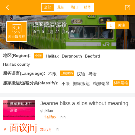
全部
最新
热门
精华
搬家搬运/运输
1
关注
今日: 0
主题: 89
排名: 58
地区(Region):
不限
Halifax
Dartmouth
Bedford
Halifax county
服务语言(Language):
English
不限
汉语
粤语
搬家搬运/运输分类(classify):
材料运输
不限
搬家搬运
精搬钢琴
Jeanne bliss a silos without meaning
搬家搬运 材料
a problem
运输
ghjkfkm
Halifax
hjhj
面议jhj
hj
￥
加元/月