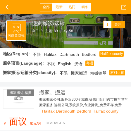
全部
最新
热门
精华
搬家搬运/运输
1
关注
今日: 0
主题: 89
排名: 58
地区(Region):
Halifax county
不限
Halifax
Dartmouth
Bedford
服务语言(Language):
粤语
不限
English
汉语
搬家搬运/运输分类(classify):
材料运输
不限
搬家搬运
精搬钢琴
搬家、搬运
搬家搬运 精搬
钢琴 材料运
搬家搬家公司,服务近300个城市,提供门到门跨市拼车包车
搬家服务 连锁公司,系统报价,专业拆装,,免费寄存,免费评
输
估,全程保险
Halifax Dartmouth Bedford Halifax county
面议
DFADAGDA
￥
加元/月