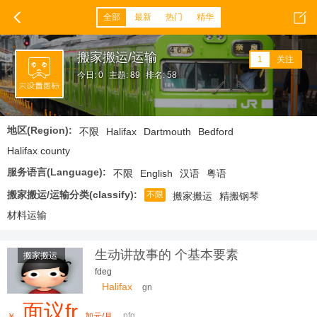
全部
最新
热门
精华
搬家搬运/运输
1
关注
今日: 0
主题: 89
排名: 58
地区(Region):
不限
Halifax
Dartmouth
Bedford
Halifax county
服务语言(Language):
不限
English
汉语
粤语
搬家搬运/运输分类(classify):
不限
搬家搬运
精搬钢琴
材料运输
生动讲故事的 个基本要素
搬家搬运
fdeg
Halifax
gn
面议fr
nfg
￥
加元/月