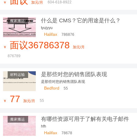
面议
司有多台厢式货车，我们本着以德为本，以信为先，让您
604-618-8922
￥
加元/月
更放心，我们服务更贴心
什么是 CMS？它的用途是什么？
搬家搬运
tyujyyu
Halifax
786876
面议36786378
￥
加元/月
876789
是那些对您的销售团队表现
材料运输
是那些对您的销售团队表现
Bedford
55
77
55
￥
加元/月
有哪些资源可用于了解有关电子邮件
搬家搬运
营销的更多信息？
hfh
Halifax
78678