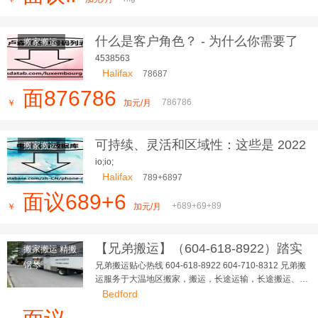
什么是客户角色？ - 为什么你需要了
搬家搬运
解你的
4538563
Halifax
78687
面876786
786786
￥
加元/月
可持续、灵活和区域性：这些是 2022
搬家搬运
年最美的室内设计趋势
io;io;
Halifax
789+6897
面议689+6
+689+69+89
￥
加元/月
【兄弟搬运】（604-618-8922）踏实
搬家搬运 精搬
可靠，大小搬家，长短途...
钢琴
兄弟搬运贴心热线 604-618-8922 604-710-8312 兄弟搬
运服务于大温地区搬家，搬运，长途运输，长途搬运、精
搬钢琴、垃圾清理、各种疑难搬运 多年，政府注册，有完
Bedford
善的商业保险 让客户、员工更踏实、无后顾之忧！ 本公