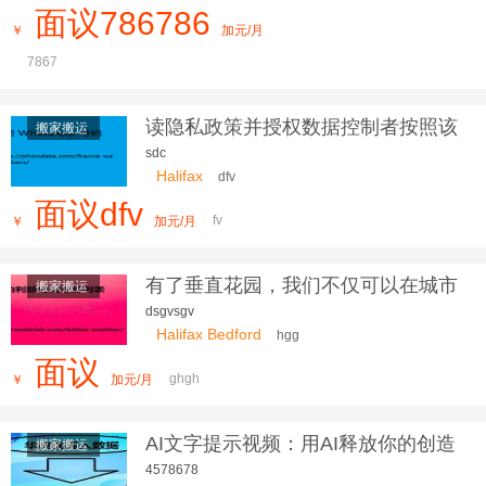
面议786786
￥
加元/月
7867
读隐私政策并授权数据控制者按照该
搬家搬运
隐私政
sdc
Halifax
dfv
面议dfv
fv
￥
加元/月
有了垂直花园，我们不仅可以在城市
搬家搬运
中
dsgvsgv
Halifax Bedford
hgg
面议
ghgh
￥
加元/月
AI文字提示视频：用AI释放你的创造
搬家搬运
力
4578678