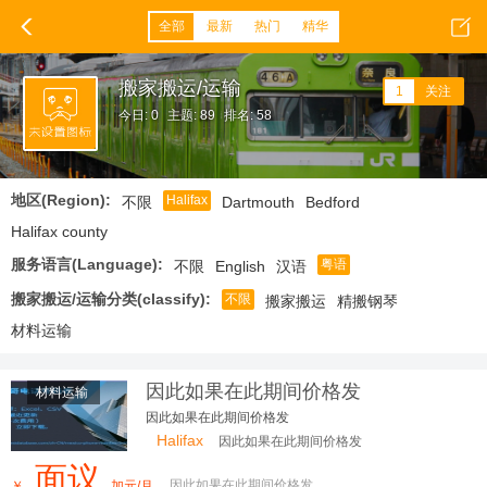
全部
最新
热门
精华
搬家搬运/运输
1
关注
今日: 0
主题: 89
排名: 58
地区(Region):
Halifax
不限
Dartmouth
Bedford
Halifax county
服务语言(Language):
粤语
不限
English
汉语
搬家搬运/运输分类(classify):
不限
搬家搬运
精搬钢琴
材料运输
因此如果在此期间价格发
材料运输
因此如果在此期间价格发
Halifax
因此如果在此期间价格发
面议
因此如果在此期间价格发
￥
加元/月