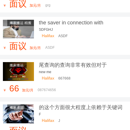
面议
grg
￥
加元/月
the saver in connection with
搬家搬运 精搬
construction
钢琴
SDFGHJ
Halifax
ASDF
面议
ASDF
￥
加元/月
尾查询的查询非常有效但对于
搬家搬运
new me
Halifax
667668
66
087674656
￥
加元/月
的这个方面很大程度上依赖于关键词
搬家搬运
研究
F
Halifax
J