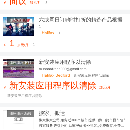
面议
J
￥
加元/月
六或周日订购时打折的精选产品根据
搬家搬运
查看产
1
Halifax
1
1
1
￥
加元/月
新安装应用程序以清除
搬家搬运 材料
运输
munnnafkhan999@gmail.com
Halifax Bedford
新安装应用程序以清除
新安装应用程序以清除
￥
加元/月
新安装应用程序以清除
搬家、搬运
搬家搬运 精搬
钢琴 材料运
搬家搬家公司,服务近300个城市,提供门到门跨市拼车包车
搬家服务 连锁公司,系统报价,专业拆装,,免费寄存,免费评
输