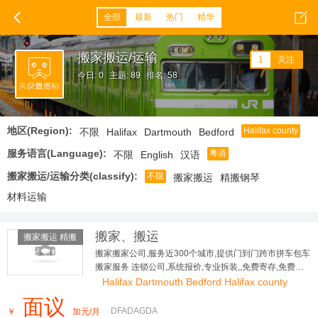
全部
最新
热门
精华
搬家搬运/运输
1
关注
今日: 0
主题: 89
排名: 58
地区(Region):
Halifax county
不限
Halifax
Dartmouth
Bedford
服务语言(Language):
粤语
不限
English
汉语
搬家搬运/运输分类(classify):
不限
搬家搬运
精搬钢琴
材料运输
搬家、搬运
搬家搬运 精搬
钢琴 材料运
搬家搬家公司,服务近300个城市,提供门到门跨市拼车包车
搬家服务 连锁公司,系统报价,专业拆装,,免费寄存,免费评
输
估,全程保险
Halifax Dartmouth Bedford Halifax county
面议
DFADAGDA
￥
加元/月