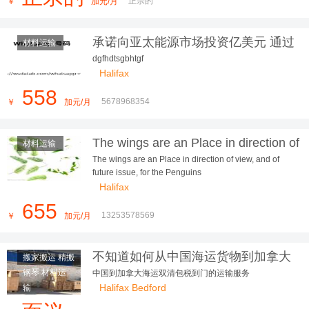
正宗的
￥
加元/月
承诺向亚太能源市场投资亿美元 通过
材料运输
玛丽莎·希金斯
dgfhdtsgbhtgf
Halifax
558
5678968354
￥
加元/月
The wings are an Place in direction of
材料运输
view, and of future issue, for the P...
The wings are an Place in direction of view, and of
future issue, for the Penguins
Halifax
655
13253578569
￥
加元/月
不知道如何从中国海运货物到加拿大
搬家搬运 精搬
朋友们看过来
钢琴 材料运
中国到加拿大海运双清包税到门的运输服务
Halifax Bedford
输