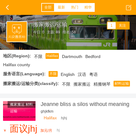
全部
最新
热门
精华
搬家搬运/运输
1
关注
今日: 0
主题: 89
排名: 58
地区(Region):
Halifax
不限
Dartmouth
Bedford
Halifax county
服务语言(Language):
不限
English
汉语
粤语
搬家搬运/运输分类(classify):
材料运输
不限
搬家搬运
精搬钢琴
Jeanne bliss a silos without meaning
搬家搬运 材料
a problem
运输
ghjkfkm
Halifax
hjhj
面议jhj
hj
￥
加元/月