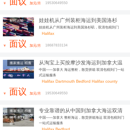
面议
19530649550
￥
加元/月
娃娃机从广州装柜海运到美国洛杉
材料运输
矶，双清包税到门
娃娃机从广州装柜海运到美国洛杉矶，双清包税到门
Halifax
面议
18687833134
￥
加元/月
从淘宝上买按摩沙发海运到加拿大温
搬家搬运 精搬
哥华好用到朋友追着问
钢琴 材料运
中国——加拿大 海运整柜，散货拼箱 双清包税到门一站
式运输服务
输
Halifax Dartmouth Bedford Halifax county
面议
19530649550
￥
加元/月
专业靠谱的从中国到加拿大海运双清
搬家搬运 精搬
包税到门的运输服务
钢琴 材料运
中国——加拿大 整柜海运，散货拼箱海运 双清包税到门
一站式运输服务
输
Halifax Bedford