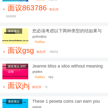
面议863786
￥
加元/月
868998
您必须考虑以下两种类型的结如果与
搬家搬运
上时期相比
gzdhzdjhzj
Halifax
面议gsg
xfgdzg
￥
加元/月
Jeanne bliss a silos without meaning
搬家搬运 材料
a problem
运输
ghjkfkm
Halifax
hjhj
面议jhj
hj
￥
加元/月
These 1 peseta coins can earn you
搬家搬运
more than 6,000 euros: check if you
zgshxjj