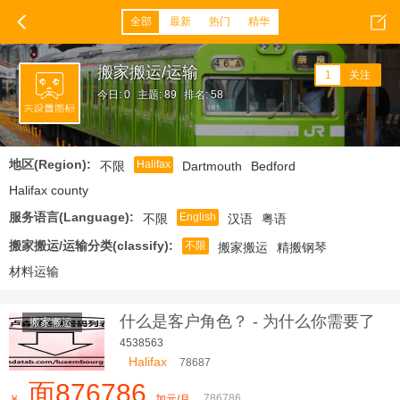
全部
最新
热门
精华
搬家搬运/运输
1
关注
今日: 0
主题: 89
排名: 58
地区(Region):
Halifax
不限
Dartmouth
Bedford
Halifax county
服务语言(Language):
English
不限
汉语
粤语
搬家搬运/运输分类(classify):
不限
搬家搬运
精搬钢琴
材料运输
什么是客户角色？ - 为什么你需要了
搬家搬运
解你的
4538563
Halifax
78687
面876786
786786
￥
加元/月