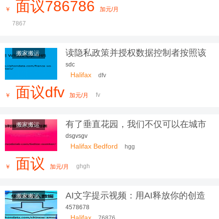
面议786786
￥
加元/月
7867
读隐私政策并授权数据控制者按照该
搬家搬运
隐私政
sdc
Halifax
dfv
面议dfv
fv
￥
加元/月
有了垂直花园，我们不仅可以在城市
搬家搬运
中
dsgvsgv
Halifax Bedford
hgg
面议
ghgh
￥
加元/月
AI文字提示视频：用AI释放你的创造
搬家搬运
力
4578678
Halifax
76876