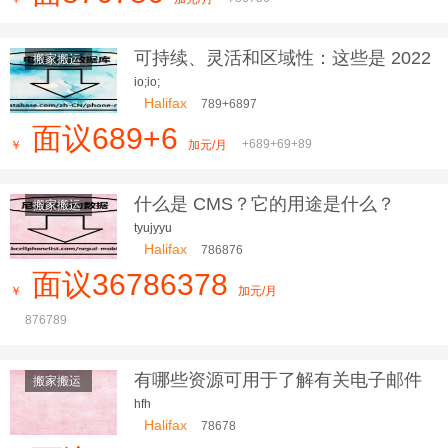
可持续、灵活和区域性：这些是 2022
搬家搬运
年最美的室内设计趋势
io;io;
Halifax
789+6897
面议689+6
+689+69+89
￥
加元/月
什么是 CMS？它的用途是什么？
搬家搬运
tyujyyu
Halifax
786876
面议36786378
￥
加元/月
876789
有哪些资源可用于了解有关电子邮件
搬家搬运
营销的更多信息？
hfh
Halifax
78678