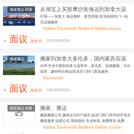
从淘宝上买按摩沙发海运到加拿大温
搬家搬运 精搬
哥华好用到朋友追着问
钢琴 材料运
中国——加拿大 海运整柜，散货拼箱 双清包税到门一站
式运输服务
输
Halifax Dartmouth Bedford Halifax county
面议
19530649550
￥
加元/月
搬家到加拿大多伦多，国内家具应该
搬家搬运
如何打包海运到加拿大?
10年专业中国到加拿大温哥华，多伦多，埃德蒙顿，卡尔
加里，蒙特利尔海运双清关门到门派送服务。
Dartmouth
面议
19530649550
￥
加元/月
搬家、搬运
搬家搬运 精搬
钢琴 材料运
搬家搬家公司,服务近300个城市,提供门到门跨市拼车包车
搬家服务 连锁公司,系统报价,专业拆装,,免费寄存,免费评
输
估,全程保险
Halifax Dartmouth Bedford Halifax county