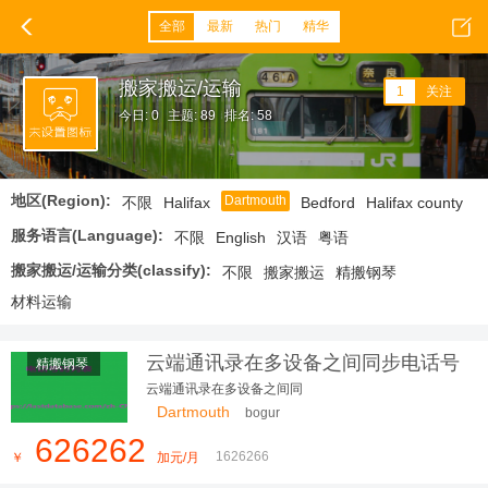
全部
最新
热门
精华
搬家搬运/运输
1
关注
今日: 0
主题: 89
排名: 58
地区(Region):
Dartmouth
不限
Halifax
Bedford
Halifax county
服务语言(Language):
不限
English
汉语
粤语
搬家搬运/运输分类(classify):
不限
搬家搬运
精搬钢琴
材料运输
云端通讯录在多设备之间同步电话号
精搬钢琴
码列表
云端通讯录在多设备之间同
Dartmouth
bogur
626262
1626266
￥
加元/月