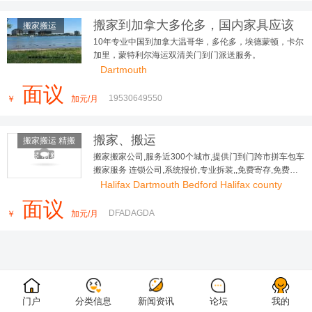
搬家到加拿大多伦多，国内家具应该
搬家搬运
如何打包海运到加拿大?
10年专业中国到加拿大温哥华，多伦多，埃德蒙顿，卡尔
加里，蒙特利尔海运双清关门到门派送服务。
Dartmouth
面议
19530649550
￥
加元/月
搬家、搬运
搬家搬运 精搬
钢琴 材料运
搬家搬家公司,服务近300个城市,提供门到门跨市拼车包车
搬家服务 连锁公司,系统报价,专业拆装,,免费寄存,免费评
输
估,全程保险
Halifax Dartmouth Bedford Halifax county
面议
DFADAGDA
￥
加元/月
门户
分类信息
新闻资讯
论坛
我的