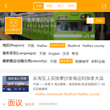
全部
最新
热门
精华
搬家搬运/运输
1
关注
今日: 0
主题: 89
排名: 58
地区(Region):
Dartmouth
不限
Halifax
Bedford
Halifax county
服务语言(Language):
不限
English
汉语
粤语
搬家搬运/运输分类(classify):
搬家搬运
不限
精搬钢琴
材料运输
从淘宝上买按摩沙发海运到加拿大温
搬家搬运 精搬
哥华好用到朋友追着问
钢琴 材料运
中国——加拿大 海运整柜，散货拼箱 双清包税到门一站
式运输服务
输
Halifax Dartmouth Bedford Halifax county
面议
19530649550
￥
加元/月