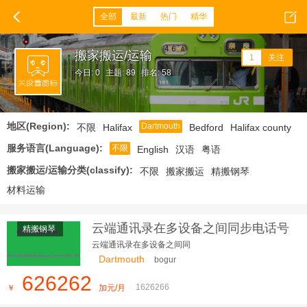
全部
最新
热门
精华
搬家搬运/运输
1
关注
今日: 0
主题: 89
排名: 58
地区(Region):
Dartmouth
不限
Halifax
Bedford
Halifax county
服务语言(Language):
不限
English
汉语
粤语
搬家搬运/运输分类(classify):
不限
搬家搬运
精搬钢琴
材料运输
云端通讯录在多设备之间同步电话号
精搬钢琴
码列表
云端通讯录在多设备之间同
Dartmouth
bogur
626262
1626266
￥
加元/月