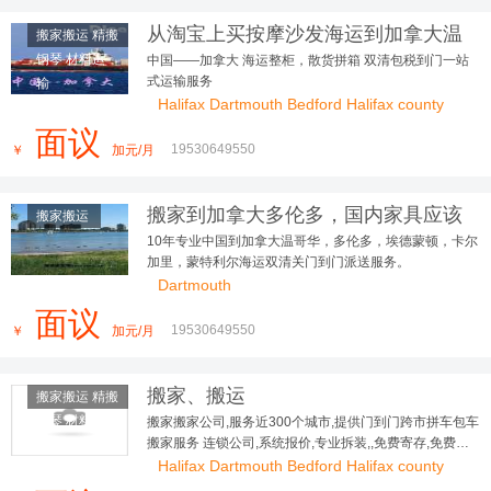
从淘宝上买按摩沙发海运到加拿大温
搬家搬运 精搬
哥华好用到朋友追着问
钢琴 材料运
中国——加拿大 海运整柜，散货拼箱 双清包税到门一站
式运输服务
输
Halifax Dartmouth Bedford Halifax county
面议
19530649550
￥
加元/月
搬家到加拿大多伦多，国内家具应该
搬家搬运
如何打包海运到加拿大?
10年专业中国到加拿大温哥华，多伦多，埃德蒙顿，卡尔
加里，蒙特利尔海运双清关门到门派送服务。
Dartmouth
面议
19530649550
￥
加元/月
搬家、搬运
搬家搬运 精搬
钢琴 材料运
搬家搬家公司,服务近300个城市,提供门到门跨市拼车包车
搬家服务 连锁公司,系统报价,专业拆装,,免费寄存,免费评
输
估,全程保险
Halifax Dartmouth Bedford Halifax county