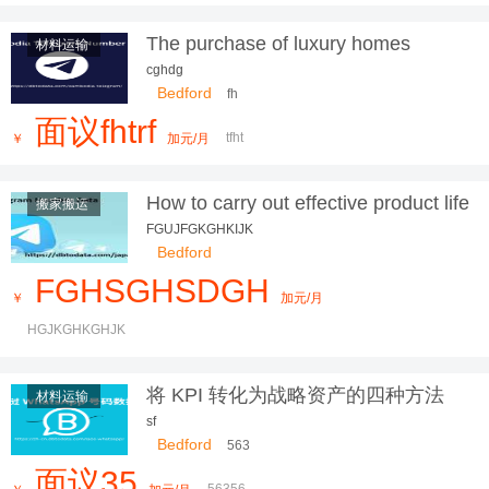
The purchase of luxury homes
材料运输
'hands-on' reaches 70% of
cghdg
transactions in London
Bedford
fh
面议fhtrf
tfht
￥
加元/月
How to carry out effective product life
搬家搬运
cycle management? The 5 phases
FGUJFGKGHKIJK
explained
Bedford
FGHSGHSDGH
￥
加元/月
HGJKGHKGHJK
将 KPI 转化为战略资产的四种方法
材料运输
sf
Bedford
563
面议35
56356