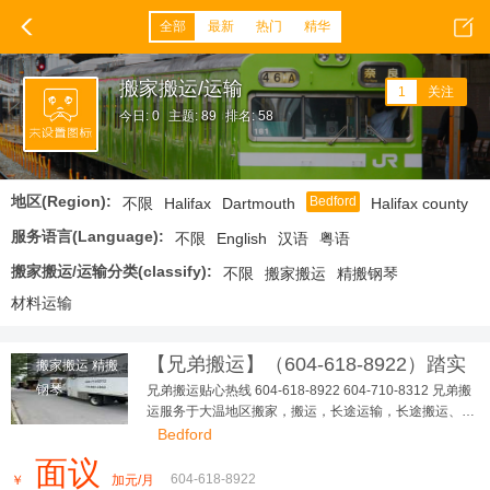
全部
最新
热门
精华
搬家搬运/运输
1
关注
今日: 0
主题: 89
排名: 58
地区(Region):
Bedford
不限
Halifax
Dartmouth
Halifax county
服务语言(Language):
不限
English
汉语
粤语
搬家搬运/运输分类(classify):
不限
搬家搬运
精搬钢琴
材料运输
【兄弟搬运】（604-618-8922）踏实
搬家搬运 精搬
可靠，大小搬家，长短途...
钢琴
兄弟搬运贴心热线 604-618-8922 604-710-8312 兄弟搬
运服务于大温地区搬家，搬运，长途运输，长途搬运、精
搬钢琴、垃圾清理、各种疑难搬运 多年，政府注册，有完
Bedford
善的商业保险 让客户、员工更踏实、无后顾之忧！ 本公
面议
司有多台厢式货车，我们本着以德为本，以信为先，让您
604-618-8922
￥
加元/月