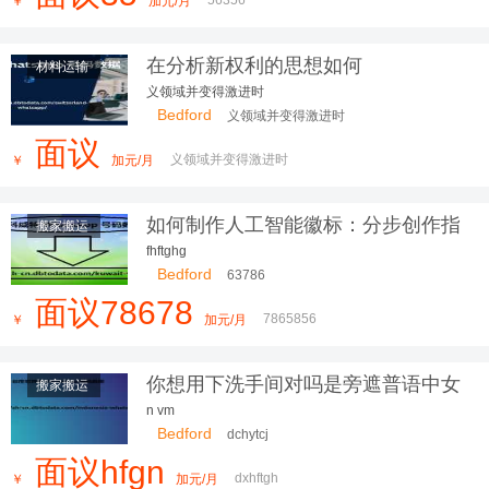
￥
加元/月
在分析新权利的思想如何
材料运输
义领域并变得激进时
Bedford
义领域并变得激进时
面议
义领域并变得激进时
￥
加元/月
如何制作人工智能徽标：分步创作指
搬家搬运
南
fhftghg
Bedford
63786
面议78678
7865856
￥
加元/月
你想用下洗手间对吗是旁遮普语中女
搬家搬运
n vm
Bedford
dchytcj
面议hfgn
dxhftgh
￥
加元/月