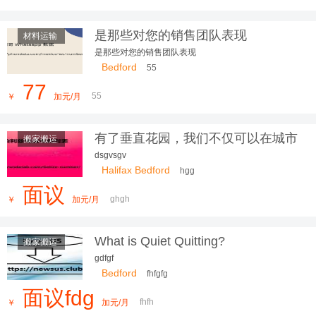
更放心，我们服务更贴心
是那些对您的销售团队表现
材料运输
是那些对您的销售团队表现
Bedford
55
77
55
￥
加元/月
有了垂直花园，我们不仅可以在城市
搬家搬运
中
dsgvsgv
Halifax Bedford
hgg
面议
ghgh
￥
加元/月
What is Quiet Quitting?
搬家搬运
gdfgf
Bedford
fhfgfg
面议fdg
fhfh
￥
加元/月