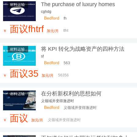
The purchase of luxury homes
材料运输
'hands-on' reaches 70% of
cghdg
transactions in London
Bedford
fh
面议fhtrf
tfht
￥
加元/月
将 KPI 转化为战略资产的四种方法
材料运输
sf
Bedford
563
面议35
56356
￥
加元/月
在分析新权利的思想如何
材料运输
义领域并变得激进时
Bedford
义领域并变得激进时
面议
义领域并变得激进时
￥
加元/月