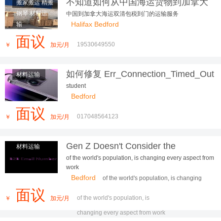
不知道如何从中国海运货物到加拿大
搬家搬运 精搬
朋友们看过来
钢琴 材料运
中国到加拿大海运双清包税到门的运输服务
Halifax Bedford
输
面议
19530649550
￥
加元/月
如何修复 Err_Connection_Timed_Out
材料运输
错误：完整指南
student
Bedford
面议
017048564123
￥
加元/月
Gen Z Doesn't Consider the
材料运输
Company as Home and Prefers to Be
of the world's population, is changing every aspect from
Job Hopping
work
Bedford
of the world's population, is changing
every aspect from work
面议
of the world's population, is
￥
加元/月
changing every aspect from work