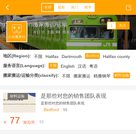
全部
最新
热门
精华
搬家搬运/运输
1
关注
今日: 0
主题: 89
排名: 58
地区(Region):
Bedford
不限
Halifax
Dartmouth
Halifax county
服务语言(Language):
不限
English
汉语
粤语
搬家搬运/运输分类(classify):
材料运输
不限
搬家搬运
精搬钢琴
是那些对您的销售团队表现
材料运输
是那些对您的销售团队表现
Bedford
55
77
55
￥
加元/月