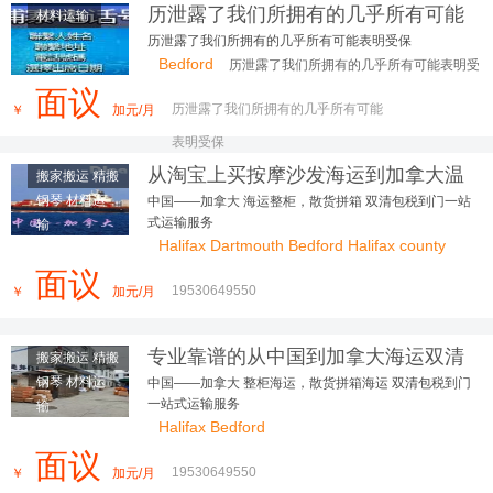
历泄露了我们所拥有的几乎所有可能
材料运输
表明受保
历泄露了我们所拥有的几乎所有可能表明受保
Bedford
历泄露了我们所拥有的几乎所有可能表明受
保
面议
历泄露了我们所拥有的几乎所有可能
￥
加元/月
表明受保
从淘宝上买按摩沙发海运到加拿大温
搬家搬运 精搬
哥华好用到朋友追着问
钢琴 材料运
中国——加拿大 海运整柜，散货拼箱 双清包税到门一站
式运输服务
输
Halifax Dartmouth Bedford Halifax county
面议
19530649550
￥
加元/月
专业靠谱的从中国到加拿大海运双清
搬家搬运 精搬
包税到门的运输服务
钢琴 材料运
中国——加拿大 整柜海运，散货拼箱海运 双清包税到门
一站式运输服务
输
Halifax Bedford
面议
19530649550
￥
加元/月