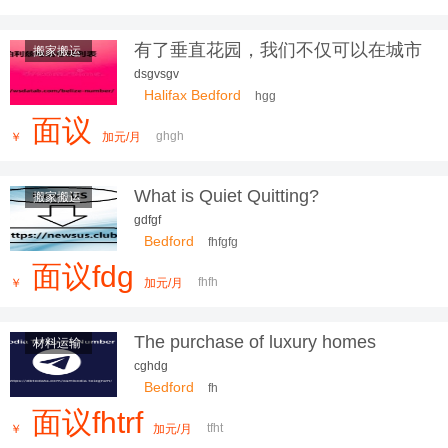
更放心，我们服务更贴心
有了垂直花园，我们不仅可以在城市
搬家搬运
中
dsgvsgv
Halifax Bedford
hgg
面议
ghgh
￥
加元/月
What is Quiet Quitting?
搬家搬运
gdfgf
Bedford
fhfgfg
面议fdg
fhfh
￥
加元/月
The purchase of luxury homes
材料运输
'hands-on' reaches 70% of
cghdg
transactions in London
Bedford
fh
面议fhtrf
tfht
￥
加元/月