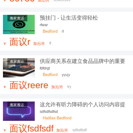
￥
加元/月
预挂门 - 让生活变得轻松
搬家搬运
rfwar
Bedford
rf
面议r
ff
￥
加元/月
供应商关系在建立食品品牌中的重要
搬家搬运
性
fdfdrgt
Bedford
yyujy
面议reere
try
￥
加元/月
这允许有听力障碍的个人访问内容提
搬家搬运
供语言选项
sdfsdfsdfsd
Halifax Bedford
面议fsdfsdf
sdfsdfsdf
￥
加元/月