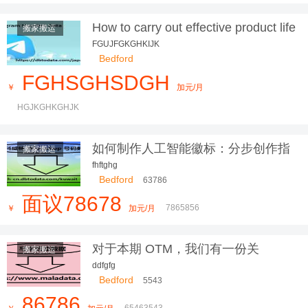
How to carry out effective product life
搬家搬运
cycle management? The 5 phases
FGUJFGKGHKIJK
explained
Bedford
FGHSGHSDGH
￥
加元/月
HGJKGHKGHJK
如何制作人工智能徽标：分步创作指
搬家搬运
南
fhftghg
Bedford
63786
面议78678
7865856
￥
加元/月
对于本期 OTM，我们有一份关
搬家搬运
ddfgfg
Bedford
5543
86786
65463543