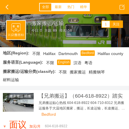
全部
最新
热门
精华
搬家搬运/运输
1
关注
今日: 0
主题: 89
排名: 58
地区(Region):
Bedford
不限
Halifax
Dartmouth
Halifax county
服务语言(Language):
English
不限
汉语
粤语
搬家搬运/运输分类(classify):
不限
搬家搬运
精搬钢琴
材料运输
【兄弟搬运】（604-618-8922）踏实
搬家搬运 精搬
可靠，大小搬家，长短途...
钢琴
兄弟搬运贴心热线 604-618-8922 604-710-8312 兄弟搬
运服务于大温地区搬家，搬运，长途运输，长途搬运、精
搬钢琴、垃圾清理、各种疑难搬运 多年，政府注册，有完
Bedford
善的商业保险 让客户、员工更踏实、无后顾之忧！ 本公
面议
司有多台厢式货车，我们本着以德为本，以信为先，让您
604-618-8922
￥
加元/月