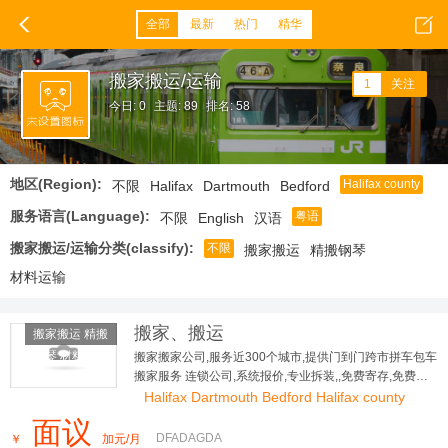
全部
最新
热门
精华
搬家搬运/运输
1
关注
今日: 0
主题: 89
排名: 58
地区(Region):
Halifax county
不限
Halifax
Dartmouth
Bedford
服务语言(Language):
粤语
不限
English
汉语
搬家搬运/运输分类(classify):
不限
搬家搬运
精搬钢琴
材料运输
搬家、搬运
搬家搬运 精搬
钢琴 材料运
搬家搬家公司,服务近300个城市,提供门到门跨市拼车包车
搬家服务 连锁公司,系统报价,专业拆装,,免费寄存,免费评
输
估,全程保险
Halifax Dartmouth Bedford Halifax county
面议
DFADAGDA
￥
加元/月