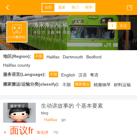
全部
最新
热门
精华
搬家搬运/运输
1
关注
今日: 0
主题: 89
排名: 58
地区(Region):
不限
Halifax
Dartmouth
Bedford
Halifax county
服务语言(Language):
不限
English
汉语
粤语
搬家搬运/运输分类(classify):
搬家搬运
不限
精搬钢琴
材料运输
生动讲故事的 个基本要素
搬家搬运
fdeg
Halifax
gn
面议fr
nfg
￥
加元/月