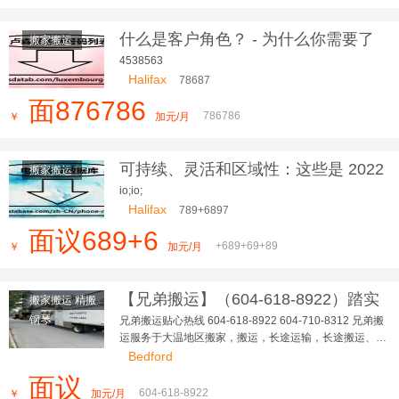
什么是客户角色？ - 为什么你需要了
搬家搬运
解你的
4538563
Halifax
78687
面876786
786786
￥
加元/月
可持续、灵活和区域性：这些是 2022
搬家搬运
年最美的室内设计趋势
io;io;
Halifax
789+6897
面议689+6
+689+69+89
￥
加元/月
【兄弟搬运】（604-618-8922）踏实
搬家搬运 精搬
可靠，大小搬家，长短途...
钢琴
兄弟搬运贴心热线 604-618-8922 604-710-8312 兄弟搬
运服务于大温地区搬家，搬运，长途运输，长途搬运、精
搬钢琴、垃圾清理、各种疑难搬运 多年，政府注册，有完
Bedford
善的商业保险 让客户、员工更踏实、无后顾之忧！ 本公
面议
司有多台厢式货车，我们本着以德为本，以信为先，让您
604-618-8922
￥
加元/月