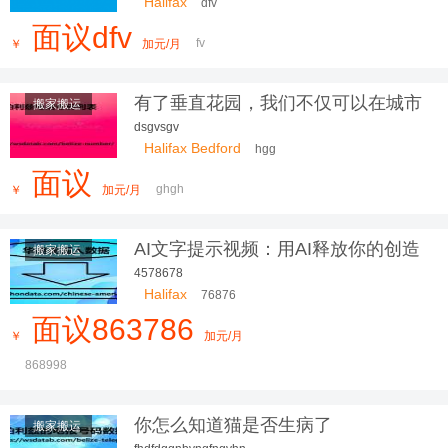
Halifax
dfv
面议dfv
fv
￥
加元/月
有了垂直花园，我们不仅可以在城市
搬家搬运
中
dsgvsgv
Halifax Bedford
hgg
面议
ghgh
￥
加元/月
AI文字提示视频：用AI释放你的创造
搬家搬运
力
4578678
Halifax
76876
面议863786
￥
加元/月
868998
你怎么知道猫是否生病了
搬家搬运