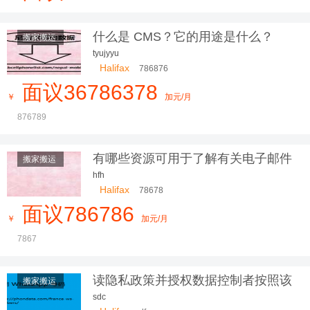
更放心，我们服务更贴心
什么是 CMS？它的用途是什么？
搬家搬运
tyujyyu
Halifax
786876
面议36786378
￥
加元/月
876789
有哪些资源可用于了解有关电子邮件
搬家搬运
营销的更多信息？
hfh
Halifax
78678
面议786786
￥
加元/月
7867
读隐私政策并授权数据控制者按照该
搬家搬运
隐私政
sdc