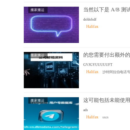
当然以下是 A/B 
搬家搬运
dsfdsfsdf
Halifax
的您需要付出额外
搬家搬运
GVJGYUUUUUFT
Halifax
沙特阿拉伯电话
这可能包括未能使
搬家搬运
ads
Halifax
sxcs