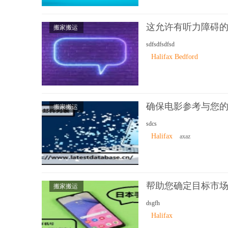
这允许有听力障碍
搬家搬运
sdfsdfsdfsd
Halifax Bedford
确保电影参考与您
搬家搬运
sdcs
Halifax
axaz
帮助您确定目标市场的
搬家搬运
dsgfh
Halifax