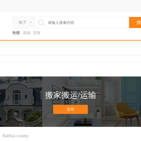
帖子
搜
热搜:
活动
交友
搬家搬运/运输
发布
Halifax county