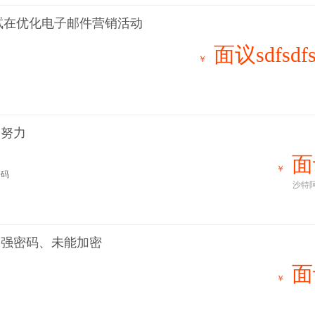
测试在优化电子邮件营销活动
面议sdfsdfs
￥
的努力
面
￥
号码
沙特
用强密码、未能加密
面
￥