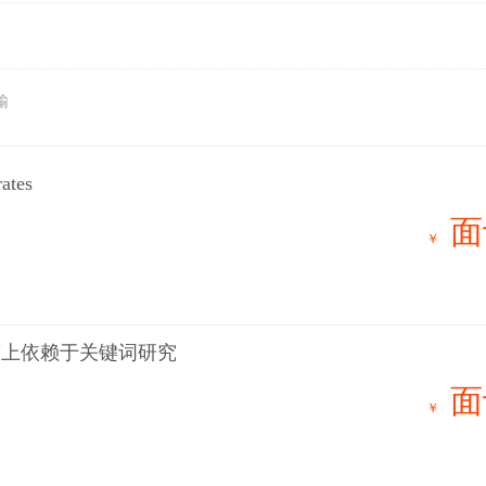
输
rates
面
￥
度上依赖于关键词研究
面
￥