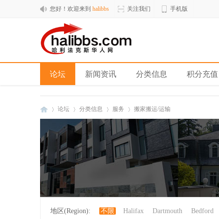
您好！欢迎来到
halibbs
关注我们
手机版
论坛
新闻资讯
分类信息
积分充值
论坛
分类信息
服务
搬家搬运/运输
hal
»
›
›
›
地区(Region):
不限
Halifax
Dartmouth
Bedford