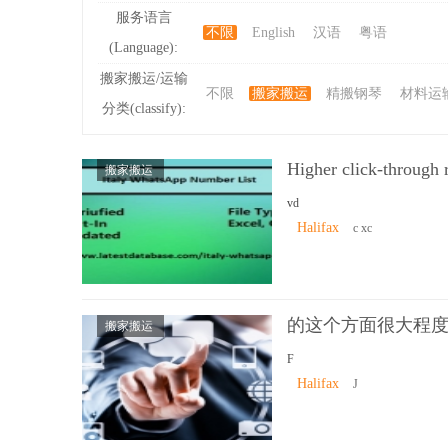
服务语言
不限
English
汉语
粤语
(Language):
ibb
搬家搬运/运输
不限
搬家搬运
精搬钢琴
材料运
分类(classify):
Higher click-through 
搬家搬运
vd
Halifax
c xc
s
的这个方面很大程
搬家搬运
F
Halifax
J