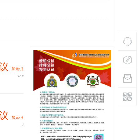
议
加元/月
xc x
议
加元/月
J