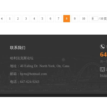
1
2
3
4
5
6
7
8
9
10
/ 10 页
联系我们
64
哈利法克斯论坛
周一至
地址：46 Ealing Dr. North York, On, Cana
邮箱：bjctn@hotmail.com
bjct
电话：647-624-9243
Powered by
Discuz!
X3.4
Copyright © 2001-2021, Tencent Cloud.