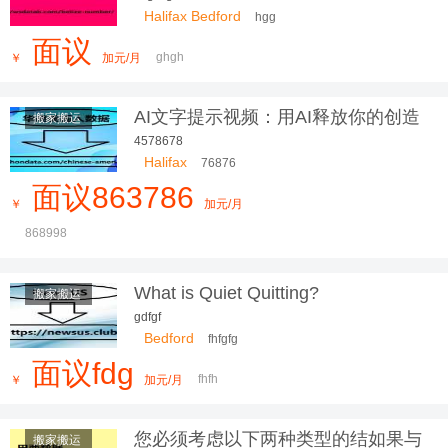
Halifax Bedford
hgg
面议
ghgh
￥
加元/月
AI文字提示视频：用AI释放你的创造
搬家搬运
力
4578678
Halifax
76876
面议863786
￥
加元/月
868998
What is Quiet Quitting?
搬家搬运
gdfgf
Bedford
fhfgfg
面议fdg
fhfh
￥
加元/月
您必须考虑以下两种类型的结如果与
搬家搬运