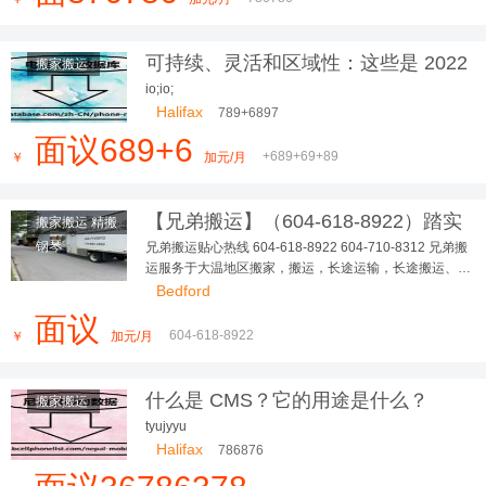
可持续、灵活和区域性：这些是 2022
搬家搬运
年最美的室内设计趋势
io;io;
Halifax
789+6897
面议689+6
+689+69+89
￥
加元/月
【兄弟搬运】（604-618-8922）踏实
搬家搬运 精搬
可靠，大小搬家，长短途...
钢琴
兄弟搬运贴心热线 604-618-8922 604-710-8312 兄弟搬
运服务于大温地区搬家，搬运，长途运输，长途搬运、精
搬钢琴、垃圾清理、各种疑难搬运 多年，政府注册，有完
Bedford
善的商业保险 让客户、员工更踏实、无后顾之忧！ 本公
面议
司有多台厢式货车，我们本着以德为本，以信为先，让您
604-618-8922
￥
加元/月
更放心，我们服务更贴心
什么是 CMS？它的用途是什么？
搬家搬运
tyujyyu
Halifax
786876