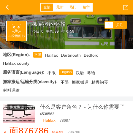
全部
最新
热门
精华
搬家搬运/运输
1
关注
今日: 0
主题: 89
排名: 58
地区(Region):
不限
Halifax
Dartmouth
Bedford
Halifax county
服务语言(Language):
English
不限
汉语
粤语
搬家搬运/运输分类(classify):
不限
搬家搬运
精搬钢琴
材料运输
什么是客户角色？ - 为什么你需要了
搬家搬运
解你的
4538563
Halifax
78687
面876786
786786
￥
加元/月