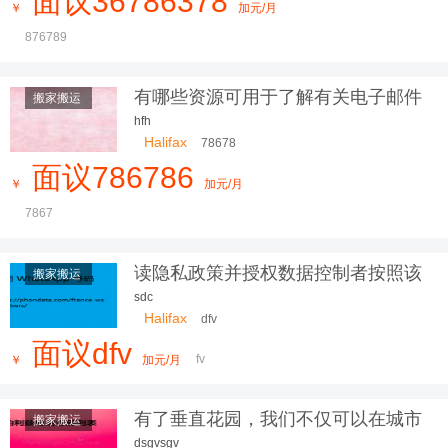
面议36786378
￥
加元/月
876789
有哪些资源可用于了解有关电子邮件
搬家搬运
营销的更多信息？
hfh
Halifax
78678
面议786786
￥
加元/月
7867
读隐私政策并授权数据控制者按照该
搬家搬运
隐私政
sdc
Halifax
dfv
面议dfv
fv
￥
加元/月
有了垂直花园，我们不仅可以在城市
搬家搬运
中
dsgvsgv