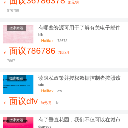
面议36786378
￥
加元/月
876789
有哪些资源可用于了解有关电子邮件
搬家搬运
营销的更多信息？
hfh
Halifax
78678
面议786786
￥
加元/月
7867
读隐私政策并授权数据控制者按照该
搬家搬运
隐私政
sdc
Halifax
dfv
面议dfv
fv
￥
加元/月
有了垂直花园，我们不仅可以在城市
搬家搬运
中
dsgvsgv