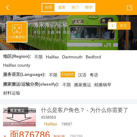
全部
最新
热门
精华
搬家搬运/运输
1
关注
今日: 0
主题: 89
排名: 58
地区(Region):
不限
Halifax
Dartmouth
Bedford
Halifax county
服务语言(Language):
English
不限
汉语
粤语
搬家搬运/运输分类(classify):
不限
搬家搬运
精搬钢琴
材料运输
什么是客户角色？ - 为什么你需要了
搬家搬运
解你的
4538563
Halifax
78687
面876786
786786
￥
加元/月