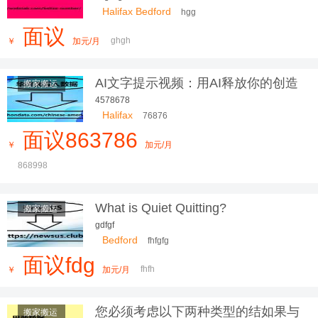
Halifax Bedford
hgg
面议
ghgh
￥
加元/月
AI文字提示视频：用AI释放你的创造
搬家搬运
力
4578678
Halifax
76876
面议863786
￥
加元/月
868998
What is Quiet Quitting?
搬家搬运
gdfgf
Bedford
fhfgfg
面议fdg
fhfh
￥
加元/月
您必须考虑以下两种类型的结如果与
搬家搬运