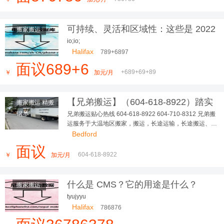
可持续、灵活和区域性：这些是 2022
搬家搬运
年最美的室内设计趋势
io;io;
Halifax
789+6897
面议689+6
+689+69+89
￥
加元/月
【兄弟搬运】（604-618-8922）踏实
搬家搬运 精搬
可靠，大小搬家，长短途...
钢琴
兄弟搬运贴心热线 604-618-8922 604-710-8312 兄弟搬
运服务于大温地区搬家，搬运，长途运输，长途搬运、精
搬钢琴、垃圾清理、各种疑难搬运 多年，政府注册，有完
Bedford
善的商业保险 让客户、员工更踏实、无后顾之忧！ 本公
面议
司有多台厢式货车，我们本着以德为本，以信为先，让您
604-618-8922
￥
加元/月
更放心，我们服务更贴心
什么是 CMS？它的用途是什么？
搬家搬运
tyujyyu
Halifax
786876