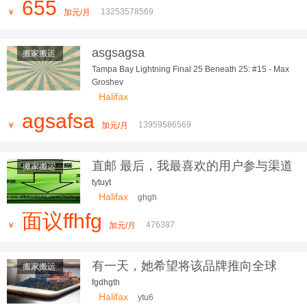
655
13253578569
￥
加元/月
asgsagsa
搬家搬运
Tampa Bay Lightning Final 25 Beneath 25: #15 - Max
Groshev
Halifax
agsafsa
13959586569
￥
加元/月
直邮 最后，我最喜欢的用户参与渠道
搬家搬运
tytuyt
Halifax
ghgh
面议ffhfg
476387
￥
加元/月
有一天，她希望将该品牌推向全球
搬家搬运
（主要是为
fgdhgth
Halifax
ytu6