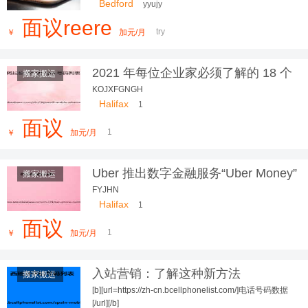
Bedford
yyujy
面议reere
try
￥
加元/月
2021 年每位企业家必须了解的 18 个
搬家搬运
物联网趋势
KOJXFGNGH
Halifax
1
面议
1
￥
加元/月
Uber 推出数字金融服务“Uber Money”
搬家搬运
FYJHN
Halifax
1
面议
1
￥
加元/月
入站营销：了解这种新方法
搬家搬运
[b][url=https://zh-cn.bcellphonelist.com/]电话号码数据
[/url][/b]