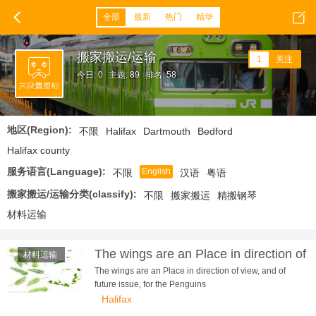
全部
最新
热门
精华
搬家搬运/运输
1
关注
今日: 0
主题: 89
排名: 58
地区(Region):
不限
Halifax
Dartmouth
Bedford
Halifax county
服务语言(Language):
English
不限
汉语
粤语
搬家搬运/运输分类(classify):
不限
搬家搬运
精搬钢琴
材料运输
The wings are an Place in direction of
材料运输
view, and of future issue, for the P...
The wings are an Place in direction of view, and of
future issue, for the Penguins
Halifax