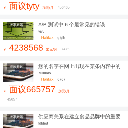
面议tyty
456465
￥
加元/月
A/B 测试中 6 个最常见的错误
搬家搬运
yjyu
Halifax
gfgfh
4238568
7475
￥
加元/月
您的名字在网上出现在某条内容中的
搬家搬运
次
7uiiuoio
Halifax
6767
面议665757
￥
加元/月
45657
供应商关系在建立食品品牌中的重要
搬家搬运
性
fdfdrgt