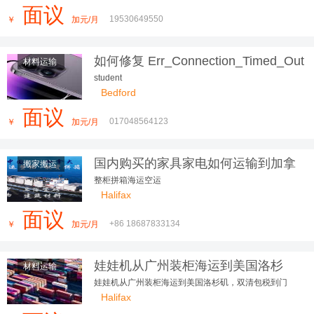
面议
19530649550
￥
加元/月
如何修复 Err_Connection_Timed_Out
材料运输
错误：完整指南
student
Bedford
面议
017048564123
￥
加元/月
国内购买的家具家电如何运输到加拿
搬家搬运
大，还不过来了解一下
整柜拼箱海运空运
Halifax
面议
+86 18687833134
￥
加元/月
娃娃机从广州装柜海运到美国洛杉
材料运输
矶，双清包税到门
娃娃机从广州装柜海运到美国洛杉矶，双清包税到门
Halifax