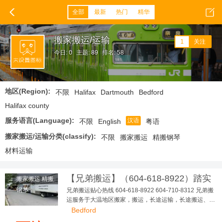
全部
最新
热门
精华
搬家搬运/运输
1
关注
今日: 0
主题: 89
排名: 58
地区(Region):
不限
Halifax
Dartmouth
Bedford
Halifax county
服务语言(Language):
汉语
不限
English
粤语
搬家搬运/运输分类(classify):
不限
搬家搬运
精搬钢琴
材料运输
【兄弟搬运】（604-618-8922）踏实
搬家搬运 精搬
可靠，大小搬家，长短途...
钢琴
兄弟搬运贴心热线 604-618-8922 604-710-8312 兄弟搬
运服务于大温地区搬家，搬运，长途运输，长途搬运、精
搬钢琴、垃圾清理、各种疑难搬运 多年，政府注册，有完
Bedford
善的商业保险 让客户、员工更踏实、无后顾之忧！ 本公