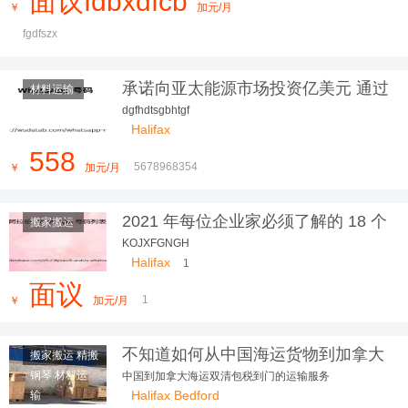
面议fdbxdfcb
￥
加元/月
fgdfszx
承诺向亚太能源市场投资亿美元 通过
材料运输
玛丽莎·希金斯
dgfhdtsgbhtgf
Halifax
558
5678968354
￥
加元/月
2021 年每位企业家必须了解的 18 个
搬家搬运
物联网趋势
KOJXFGNGH
Halifax
1
面议
1
￥
加元/月
不知道如何从中国海运货物到加拿大
搬家搬运 精搬
朋友们看过来
钢琴 材料运
中国到加拿大海运双清包税到门的运输服务
Halifax Bedford
输