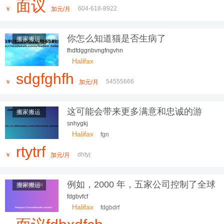
面议
司有多台厢式货车，我们本着以德为本，以信为先，让您
604-618-8922
￥
加元/月
更放心，我们服务更贴心
你怎么知道猫是否生病了
搬家搬运
fhdfdggnbvngfngvhn
Halifax
sdgfghfh
54555666
￥
加元/月
这可能会带来更多满意和忠诚的游
搬家搬运
snhygkj
Halifax
fgn
rtytrf
dhtyj
￥
加元/月
例如，2000 年，五家公司控制了全球
搬家搬运
fdgbvfcf
Halifax
fdgbdrf