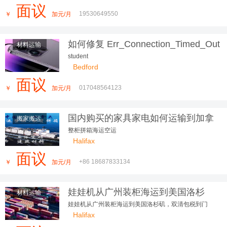
面议
19530649550
￥
加元/月
如何修复 Err_Connection_Timed_Out
材料运输
错误：完整指南
student
Bedford
面议
017048564123
￥
加元/月
国内购买的家具家电如何运输到加拿
搬家搬运
大，还不过来了解一下
整柜拼箱海运空运
Halifax
面议
+86 18687833134
￥
加元/月
娃娃机从广州装柜海运到美国洛杉
材料运输
矶，双清包税到门
娃娃机从广州装柜海运到美国洛杉矶，双清包税到门
Halifax