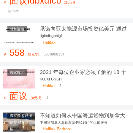
面议fdbxdfcb
￥
加元/月
fgdfszx
承诺向亚太能源市场投资亿美元 通过
材料运输
玛丽莎·希金斯
dgfhdtsgbhtgf
Halifax
558
5678968354
￥
加元/月
2021 年每位企业家必须了解的 18 个
搬家搬运
物联网趋势
KOJXFGNGH
Halifax
1
面议
1
￥
加元/月
不知道如何从中国海运货物到加拿大
搬家搬运 精搬
朋友们看过来
钢琴 材料运
中国到加拿大海运双清包税到门的运输服务
Halifax Bedford
输