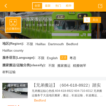
全部
最新
热门
精华
搬家搬运/运输
1
关注
今日: 0
主题: 89
排名: 58
地区(Region):
不限
Halifax
Dartmouth
Bedford
Halifax county
服务语言(Language):
汉语
不限
English
粤语
搬家搬运/运输分类(classify):
不限
搬家搬运
精搬钢琴
材料运输
【兄弟搬运】（604-618-8922）踏实
搬家搬运 精搬
可靠，大小搬家，长短途...
钢琴
兄弟搬运贴心热线 604-618-8922 604-710-8312 兄弟搬
运服务于大温地区搬家，搬运，长途运输，长途搬运、精
搬钢琴、垃圾清理、各种疑难搬运 多年，政府注册，有完
Bedford
善的商业保险 让客户、员工更踏实、无后顾之忧！ 本公