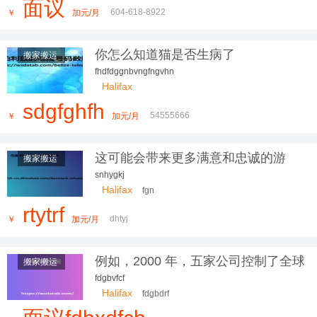
面议
司有多台厢式货车，我们本着以德为本，以信为先，让您
604-618-8922
￥
加元/月
更放心，我们服务更贴心
你怎么知道猫是否生病了
搬家搬运
fhdfdggnbvngfngvhn
Halifax
sdgfghfh
54555666
￥
加元/月
这可能会带来更多满意和忠诚的游
搬家搬运
snhygkj
Halifax
fgn
rtytrf
dhtyj
￥
加元/月
例如，2000 年，五家公司控制了全球
搬家搬运
fdgbvfcf
Halifax
fdgbdrf