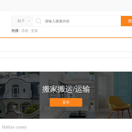
帖子
搜
热搜:
活动
交友
搬家搬运/运输
发布
Halifax county