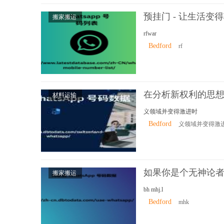
预挂门 - 让生活变
搬家搬运
rfwar
Bedford
rf
在分析新权利的思
材料运输
义领域并变得激进时
Bedford
义领域并变得激
如果你是个无神论
搬家搬运
bh mhj.l
Bedford
mhk