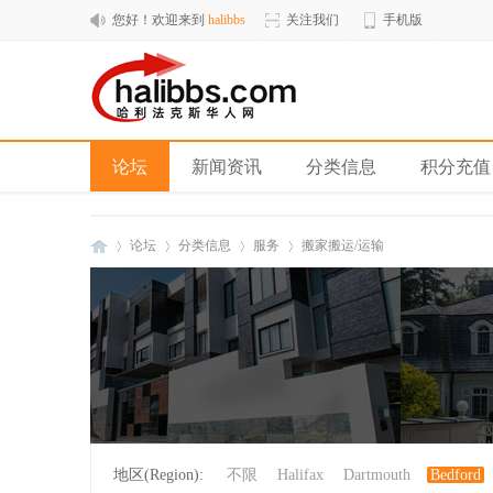
您好！欢迎来到
halibbs
关注我们
手机版
论坛
新闻资讯
分类信息
积分充值
论坛
分类信息
服务
搬家搬运/运输
hal
»
›
›
›
地区(Region):
不限
Halifax
Dartmouth
Bedford