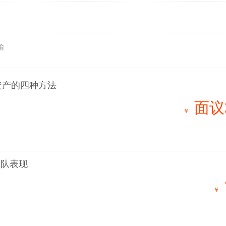
输
略资产的四种方法
面议
￥
团队表现
￥