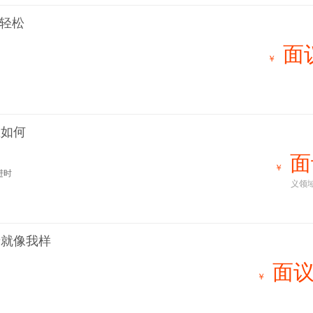
得轻松
面
￥
想如何
面
￥
进时
义领
者就像我样
面议
￥