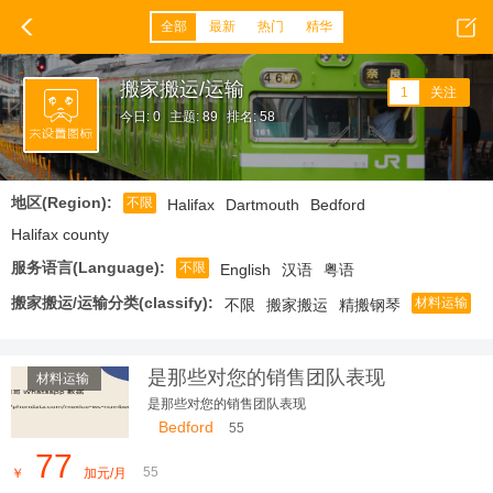
全部
最新
热门
精华
搬家搬运/运输
1
关注
今日: 0
主题: 89
排名: 58
地区(Region):
不限
Halifax
Dartmouth
Bedford
Halifax county
服务语言(Language):
不限
English
汉语
粤语
搬家搬运/运输分类(classify):
材料运输
不限
搬家搬运
精搬钢琴
是那些对您的销售团队表现
材料运输
是那些对您的销售团队表现
Bedford
55
77
55
￥
加元/月