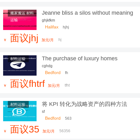
Jeanne bliss a silos without meaning
搬家搬运 材料
a problem
运输
ghjkfkm
Halifax
hjhj
面议jhj
hj
￥
加元/月
The purchase of luxury homes
材料运输
'hands-on' reaches 70% of
cghdg
transactions in London
Bedford
fh
面议fhtrf
tfht
￥
加元/月
将 KPI 转化为战略资产的四种方法
材料运输
sf
Bedford
563
面议35
56356
￥
加元/月