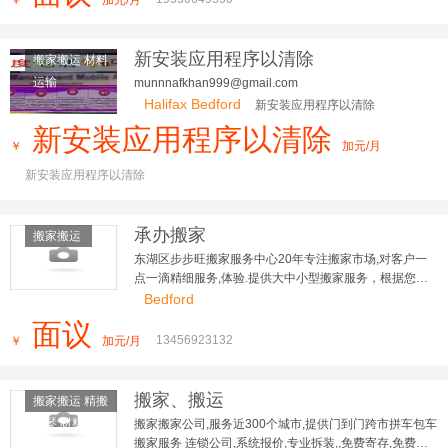
新安装应用程序以清除
搬家搬运 材料
运输
munnnafkhan999@gmail.com
Halifax Bedford
新安装应用程序以清除
新安装应用程序以清除
￥
加元/月
新安装应用程序以清除
承办搬家
搬家搬运
东湖区步步旺搬家服务中心20年专注搬家市场,对客户一
点一滴精细服务,体验.提供大中小型搬家服务，根据您的
位置和搬运东西情况，为您合理安排车辆，服务好，价格
Bedford
优！ 服务范围：学生搬家、白领搬家、个人搬家。
面议
13456923132
￥
加元/月
搬家、搬运
搬家搬运 精搬
钢琴 材料运
搬家搬家公司,服务近300个城市,提供门到门跨市拼车包车
搬家服务 连锁公司,系统报价,专业拆装,,免费寄存,免费评
输