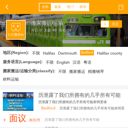
全部
最新
热门
精华
搬家搬运/运输
1
关注
今日: 0
主题: 89
排名: 58
地区(Region):
Bedford
不限
Halifax
Dartmouth
Halifax county
服务语言(Language):
不限
English
汉语
粤语
搬家搬运/运输分类(classify):
不限
搬家搬运
精搬钢琴
材料运输
历泄露了我们所拥有的几乎所有可能
材料运输
表明受保
历泄露了我们所拥有的几乎所有可能表明受保
Bedford
历泄露了我们所拥有的几乎所有可能表明受
保
面议
历泄露了我们所拥有的几乎所有可能
￥
加元/月