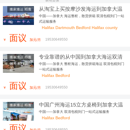
表明受保
从淘宝上买按摩沙发海运到加拿大温
搬家搬运 精搬
哥华好用到朋友追着问
钢琴 材料运
中国——加拿大 海运整柜，散货拼箱 双清包税到门一站
式运输服务
输
Halifax Dartmouth Bedford Halifax county
面议
19530649550
￥
加元/月
专业靠谱的从中国到加拿大海运双清
搬家搬运 精搬
包税到门的运输服务
钢琴 材料运
中国——加拿大 整柜海运，散货拼箱海运 双清包税到门
一站式运输服务
输
Halifax Bedford
面议
19530649550
￥
加元/月
中国广州海运15立方桌椅到加拿大温
搬家搬运 精搬
哥华
钢琴 材料运
中国——加拿大 双清包税到门一站式运输服务
Halifax Bedford
输
面议
19530649550
￥
加元/月