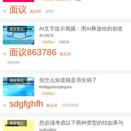
面议
ghgh
￥
加元/月
AI文字提示视频：用AI释放你的创造
搬家搬运
力
4578678
Halifax
76876
面议863786
￥
加元/月
868998
你怎么知道猫是否生病了
搬家搬运
fhdfdggnbvngfngvhn
Halifax
sdgfghfh
54555666
￥
加元/月
您必须考虑以下两种类型的结如果与
搬家搬运
上时期相比
gzdhzdjhzj