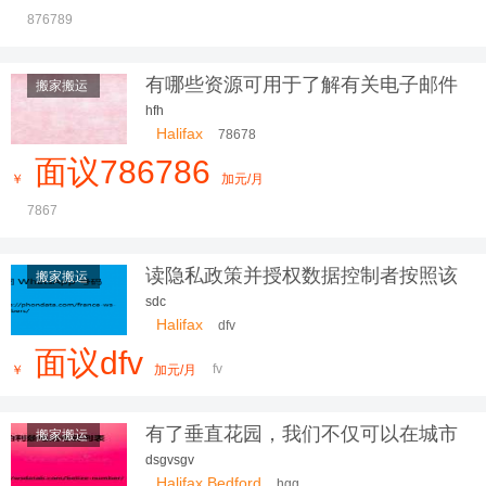
876789
有哪些资源可用于了解有关电子邮件
搬家搬运
营销的更多信息？
hfh
Halifax
78678
面议786786
￥
加元/月
7867
读隐私政策并授权数据控制者按照该
搬家搬运
隐私政
sdc
Halifax
dfv
面议dfv
fv
￥
加元/月
有了垂直花园，我们不仅可以在城市
搬家搬运
中
dsgvsgv
Halifax Bedford
hgg