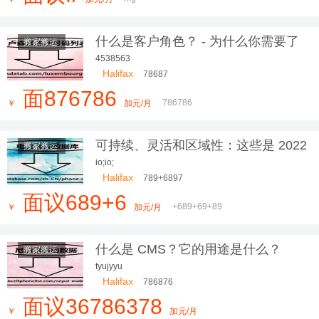
什么是客户角色？ - 为什么你需要了
搬家搬运
解你的
4538563
Halifax
78687
面876786
786786
￥
加元/月
可持续、灵活和区域性：这些是 2022
搬家搬运
年最美的室内设计趋势
io;io;
Halifax
789+6897
面议689+6
+689+69+89
￥
加元/月
什么是 CMS？它的用途是什么？
搬家搬运
tyujyyu
Halifax
786876
面议36786378
￥
加元/月