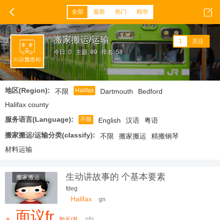
全部
最新
热门
精华
搬家搬运/运输
1
关注
今日: 0
主题: 89
排名: 58
地区(Region):
Halifax
不限
Dartmouth
Bedford
Halifax county
服务语言(Language):
不限
English
汉语
粤语
搬家搬运/运输分类(classify):
不限
搬家搬运
精搬钢琴
材料运输
生动讲故事的 个基本要素
搬家搬运
fdeg
Halifax
gn
面议fr
nfg
￥
加元/月