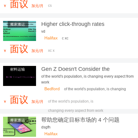
面议
cs
￥
加元/月
Higher click-through rates
搬家搬运
vd
Halifax
c xc
面议
xc x
￥
加元/月
Gen Z Doesn't Consider the
材料运输
Company as Home and Prefers to Be
of the world's population, is changing every aspect from
Job Hopping
work
Bedford
of the world's population, is changing
every aspect from work
面议
of the world's population, is
￥
加元/月
changing every aspect from work
帮助您确定目标市场的 4 个问题
搬家搬运
dsgfh
Halifax