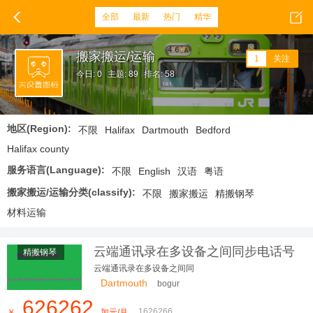
全部
最新
热门
精华
搬家搬运/运输
1
关注
今日: 0
主题: 89
排名: 58
地区(Region):
不限
Halifax
Dartmouth
Bedford
Halifax county
服务语言(Language):
不限
English
汉语
粤语
搬家搬运/运输分类(classify):
不限
搬家搬运
精搬钢琴
材料运输
云端通讯录在多设备之间同步电话号
精搬钢琴
码列表
云端通讯录在多设备之间同
Dartmouth
bogur
626262
1626266
￥
加元/月