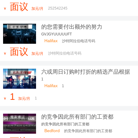
面议
252542245
￥
加元/月
的您需要付出额外的努力
搬家搬运
GVJGYUUUUUFT
Halifax
沙特阿拉伯电话号码
面议
沙特阿拉伯电话号码
￥
加元/月
六或周日订购时打折的精选产品根据
搬家搬运
查看产
1
Halifax
1
1
1
￥
加元/月
的竞争因此所有部门的工资都
搬家搬运
的竞争因此所有部门的工资都
Bedford
的竞争因此所有部门的工资都