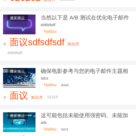
当然以下是 A/B 测试在优化电子邮件
搬家搬运
营销活动
dsfdsfsdf
Halifax
面议sdfsdfsdf
￥
加元/月
dsfsdfsdf
确保电影参考与您的电子邮件主题相
搬家搬运
关也很重要
sdcs
Halifax
axaz
面议
01315
￥
加元/月
这可能包括未能使用强密码、未能加
搬家搬运
密
ads
Halifax
sxcs