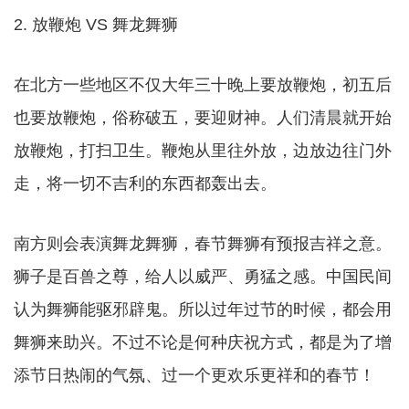
2. 放鞭炮 VS 舞龙舞狮
在北方一些地区不仅大年三十晚上要放鞭炮，初五后
也要放鞭炮，俗称破五，要迎财神。人们清晨就开始
放鞭炮，打扫卫生。鞭炮从里往外放，边放边往门外
走，将一切不吉利的东西都轰出去。
南方则会表演舞龙舞狮，春节舞狮有预报吉祥之意。
狮子是百兽之尊，给人以威严、勇猛之感。中国民间
认为舞狮能驱邪辟鬼。所以过年过节的时候，都会用
舞狮来助兴。不过不论是何种庆祝方式，都是为了增
添节日热闹的气氛、过一个更欢乐更祥和的春节！