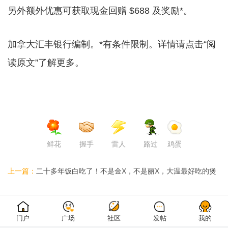
另外额外优惠可获取现金回赠 $688 及奖励*。
加拿大汇丰银行编制。*有条件限制。详情请点击“阅
读原文”了解更多。
鲜花
握手
雷人
路过
鸡蛋
上一篇：
二十多年饭白吃了！不是金X，不是丽X，大温最好吃的煲
仔饭藏在面店里 ...
门户
广场
社区
发帖
我的